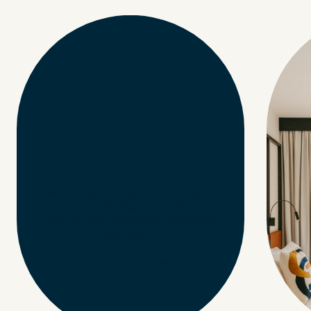
DELUXE CON
VISTAS AL
MAR
Disfruta de un alojamiento elegante
junto a la playa con vistas
panorámicas a las aguas cristalinas
de la bahía.
VER HABITACIÓN